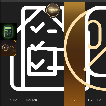
BERANDA
DAFTAR
PROMOSI
LIVE CHAT