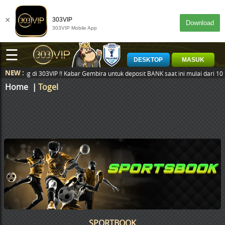
×
303VIP
Download
303VIP Mobile App
☰
DESKTOP
MASUK
NEW :
t Datang di 303VIP !! Kabar Gembira untuk deposit BANK saat ini mulai dari
Home
Togel
SPORTBOOK